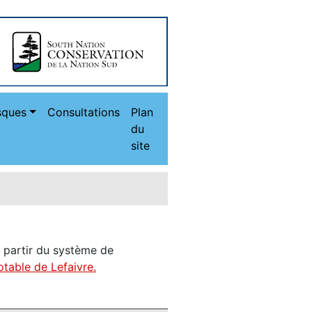
sques
Consultations
Plan
du
site
 partir du système de
otable de Lefaivre.