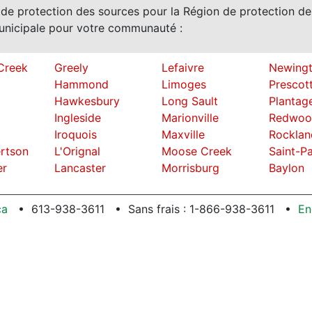
e protection des sources pour la Région de protection de
unicipale pour votre communauté :
Creek
Greely
Lefaivre
Newing
Hammond
Limoges
Prescot
Hawkesbury
Long Sault
Plantag
Ingleside
Marionville
Redwoo
Iroquois
Maxville
Rocklan
rtson
L'Orignal
Moose Creek
Saint-P
er
Lancaster
Morrisburg
Baylon
ca
613-938-3611
Sans frais : 1-866-938-3611
En