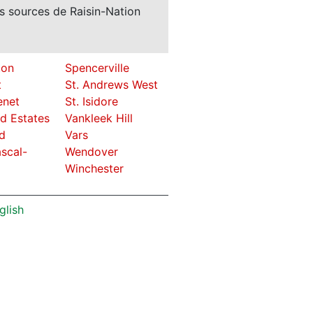
s sources de Raisin-Nation
ton
Spencerville
t
St. Andrews West
enet
St. Isidore
d Estates
Vankleek Hill
d
Vars
ascal-
Wendover
Winchester
glish